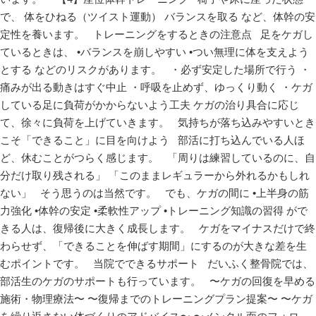
で、 体をひねる（ツイスト運動） バランスを取る など、体幹の安
定性を養います。 トレーニングをするときの注意点 足をケガし
ているときは、 •バランスを崩しやすい •つい無理に体を支えよう
とする などのリスクがあります。 ・必ず安定した場所で行う ・
痛みが出る動きはすぐ中止 ・呼吸を止めず、ゆっくり動く ・ケガ
している足に負荷がかからないよう工夫 ケガの治り具合に応じ
て、徐々に負荷を上げていきます。 気持ちが落ち込みやすいとき
こそ「できること」に目を向けよう 部活に打ち込んでいる人ほ
ど、休むことがつらく感じます。 「周りは練習しているのに、自
分だけ取り残される」 「このままレギュラーから外れるかもしれ
ない」 そう思うのは当然です。 でも、ケガの間に •上半身の筋
力強化 •体幹の安定 •柔軟性アップ •トレーニング知識の習得 がで
きる人は、復帰後に大きく成長します。 ケガをマイナスだけで終
わらせず、「できることを伸ばす期間」にするのが大きな差を生
むポイントです。 当院でできるサポート だいふく整骨院では、
部活生のケガのサポートも行っています。 〜ケガの回復を早める
施術・物理療法〜 〜復帰までのトレーニングプラン提案〜 〜ケガ