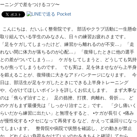
ーニングで差をつけるコツ〜
Pocket
こんにちは、だいふく整骨院です。 部活やクラブ活動に一生懸命
取り組んでいる学生のみなさん、日々の練習お疲れさまです。
「足をケガしてしまったけど、練習から離れるのが不安…」 「走
れない間に体力が落ちるのが心配…」 「復帰したときに他の選手
との差がついてしまう…」 ケガをしてしまうと、どうしても気持
ちが焦ってしまうものです。 でも実は、足を休ませながら上半身
を鍛えることが、復帰後に大きなアドバンテージになります。 今
日は、部活生が足をケガしたときにできる上半身トレーニング
や、心がけてほしいポイントを詳しくお伝えします。 まず大事な
のは「焦らず治すこと」 足の捻挫、打撲、肉離れ、骨折…。 ど
のケガもまず最優先は「しっかり治すこと」です。 「少し痛いく
らいだから練習に出たい」と無理をすると、 •ケガが長引く •痛み
が慢性化する •クセになって再発する など、かえって遠回りになっ
てしまいます。 整骨院や病院で状態を確認し、どの動きが禁止
か、どれくらい負荷をかけていいのかをきちんと確認してから、