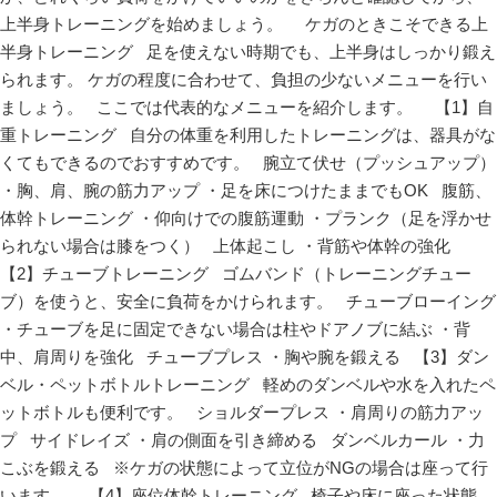
上半身トレーニングを始めましょう。 ケガのときこそできる上
半身トレーニング 足を使えない時期でも、上半身はしっかり鍛え
られます。 ケガの程度に合わせて、負担の少ないメニューを行い
ましょう。 ここでは代表的なメニューを紹介します。 【1】自
重トレーニング 自分の体重を利用したトレーニングは、器具がな
くてもできるのでおすすめです。 腕立て伏せ（プッシュアップ）
・胸、肩、腕の筋力アップ ・足を床につけたままでもOK 腹筋、
体幹トレーニング ・仰向けでの腹筋運動 ・プランク（足を浮かせ
られない場合は膝をつく） 上体起こし ・背筋や体幹の強化
【2】チューブトレーニング ゴムバンド（トレーニングチュー
ブ）を使うと、安全に負荷をかけられます。 チューブローイング
・チューブを足に固定できない場合は柱やドアノブに結ぶ ・背
中、肩周りを強化 チューブプレス ・胸や腕を鍛える 【3】ダン
ベル・ペットボトルトレーニング 軽めのダンベルや水を入れたペ
ットボトルも便利です。 ショルダープレス ・肩周りの筋力アッ
プ サイドレイズ ・肩の側面を引き締める ダンベルカール ・力
こぶを鍛える ※ケガの状態によって立位がNGの場合は座って行
います。 【4】座位体幹トレーニング 椅子や床に座った状態