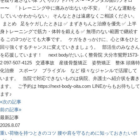
を繰り返さない体づくりのアドバイス〜 〜メンタル面のフォロ
ー〜 「トレーニング中に痛みが出ないか不安」 「どんな運動を
していいかわからない」 そんなときは遠慮なくご相談ください。
まとめ 足をケガしたときは ✅ まずきちんと治療を優先 ✅ 上半
身トレーニングで筋力・体幹を鍛える ✅ 無理のない範囲で継続す
る この3つがとても大事です。 ケガをきっかけに、心と体をひと
回り強くするチャンスに変えていきましょう。 部活生のみなさん
を応援しています！ next body/だいふく整骨院 大分市鴛野1573-
2 097-507-4125 交通事故 産後骨盤矯正 姿勢矯正 整体 頭痛特
化治療 スポーツ ブライダル など 様々なジャンルで活躍して
います。 当院で対応できないものは病院、弁護士へ紹介状を書き
ます。 ご予約は https://next-body-oita.com LINEからもお待ちして
ます♪
«次の記事
前の記事»
最新記事
2026.8.07
重い荷物を持つときのコツ 腰や肩を守るために知っておきたいポ