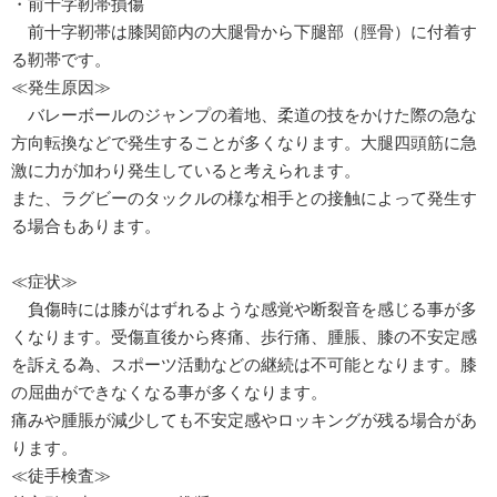
・前十字靭帯損傷
前十字靭帯は膝関節内の大腿骨から下腿部（脛骨）に付着す
る靭帯です。
≪発生原因≫
バレーボールのジャンプの着地、柔道の技をかけた際の急な
方向転換などで発生することが多くなります。大腿四頭筋に急
激に力が加わり発生していると考えられます。
また、ラグビーのタックルの様な相手との接触によって発生す
る場合もあります。
≪症状≫
負傷時には膝がはずれるような感覚や断裂音を感じる事が多
くなります。受傷直後から疼痛、歩行痛、腫脹、膝の不安定感
を訴える為、スポーツ活動などの継続は不可能となります。膝
の屈曲ができなくなる事が多くなります。
痛みや腫脹が減少しても不安定感やロッキングが残る場合があ
ります。
≪徒手検査≫