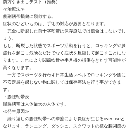
前方引き出しテスト（推奨）
≪治療法≫
側副靭帯損傷に類似する。
症状のひどいものは、手術の対応が必要となります。
完全に断裂した前十字靭帯は保存療法では癒合はしないでし
ょう。
もし、断裂した状態でスポーツ活動を行うと、ロッキングや膝
崩れを起こし危険なだけでなく症状を反復して起こすことにな
ります。これにより関節軟骨や半月板の損傷をきたす可能性が
高くなります。
一方でスポーツを行わず日常生活レベルでロッキングや膝に
不安定感を感じない物に関しては保存療法を行う事ができま
す。
・腸脛靭帯炎
腸脛靭帯は人体最大の人体です。
≪発生原因≫
繰り返しの腸脛靭帯への摩擦により炎症が生じるover useと
なります。ランニング、ダッシュ、スクワットの様な膝関節の