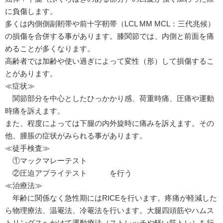
に負傷します。
多くは内側側副靭帯や前十字靭帯（LCL MM MCL：三代兆候）
の損傷を合併する事があります。膝関節では、内側と前面を痛
めることが多くなります。
高齢者では加齢や使い過ぎによって変性（形）して損傷するこ
とがあります。
≪症状≫
関節部分を中心としたひっかかり感、荷重時痛、圧痛や運動
時痛を訴えます。
また、程度によっては下腿の内外旋時に痛みを訴えます。その
他、腫脹の症状がみられる事があります。
≪徒手検査≫
①マックマレーテスト
②圧迫アプライテスト を行う
≪治療法≫
年齢に関係なく急性期にはRICEを行います。疼痛が軽減した
ら物理療法、温罨法、冷罨法を行います。大腿四頭筋やハムス
トリングスへかけて運動療法（ストレッチや軽い筋トレ）を行