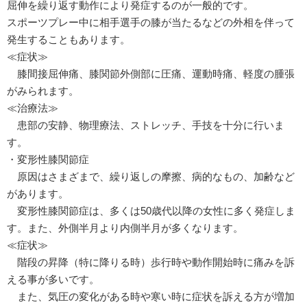
屈伸を繰り返す動作により発症するのが一般的です。
スポーツプレー中に相手選手の膝が当たるなどの外相を伴って
発生することもあります。
≪症状≫
膝間接屈伸痛、膝関節外側部に圧痛、運動時痛、軽度の腫張
がみられます。
≪治療法≫
患部の安静、物理療法、ストレッチ、手技を十分に行いま
す。
・変形性膝関節症
原因はさまざまで、繰り返しの摩擦、病的なもの、加齢など
があります。
変形性膝関節症は、多くは50歳代以降の女性に多く発症しま
す。また、外側半月より内側半月が多くなります。
≪症状≫
階段の昇降（特に降りる時）歩行時や動作開始時に痛みを訴
える事が多いです。
また、気圧の変化がある時や寒い時に症状を訴える方が増加