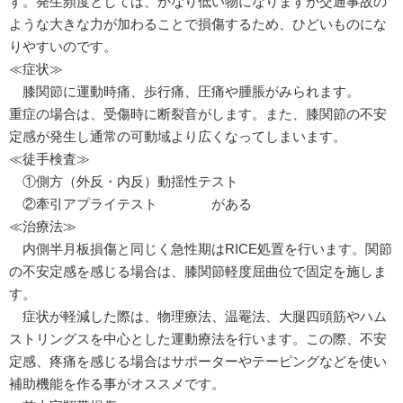
す。発生頻度としては、かなり低い物になりますが交通事故の
ような大きな力が加わることで損傷するため、ひどいものにな
りやすいのです。
≪症状≫
膝関節に運動時痛、歩行痛、圧痛や腫脹がみられます。
重症の場合は、受傷時に断裂音がします。また、膝関節の不安
定感が発生し通常の可動域より広くなってしまいます。
≪徒手検査≫
①側方（外反・内反）動揺性テスト
②牽引アプライテスト がある
≪治療法≫
内側半月板損傷と同じく急性期はRICE処置を行います。関節
の不安定感を感じる場合は、膝関節軽度屈曲位で固定を施しま
す。
症状が軽減した際は、物理療法、温罨法、大腿四頭筋やハム
ストリングスを中心とした運動療法を行います。この際、不安
定感、疼痛を感じる場合はサポーターやテーピングなどを使い
補助機能を作る事がオススメです。