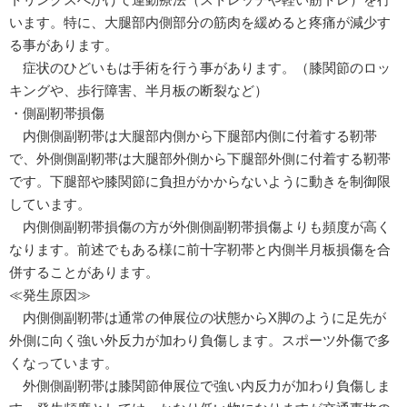
います。特に、大腿部内側部分の筋肉を緩めると疼痛が減少す
る事があります。
症状のひどいもは手術を行う事があります。（膝関節のロッ
キングや、歩行障害、半月板の断裂など）
・側副靭帯損傷
内側側副靭帯は大腿部内側から下腿部内側に付着する靭帯
で、外側側副靭帯は大腿部外側から下腿部外側に付着する靭帯
です。下腿部や膝関節に負担がかからないように動きを制御限
しています。
内側側副靭帯損傷の方が外側側副靭帯損傷よりも頻度が高く
なります。前述でもある様に前十字靭帯と内側半月板損傷を合
併することがあります。
≪発生原因≫
内側側副靭帯は通常の伸展位の状態からX脚のように足先が
外側に向く強い外反力が加わり負傷します。スポーツ外傷で多
くなっています。
外側側副靭帯は膝関節伸展位で強い内反力が加わり負傷しま