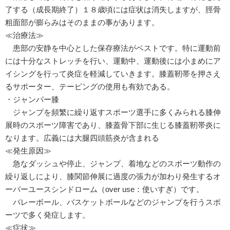
了する（成長期終了）１８歳頃には症状は消失しますが、脛骨
粗面部が膨らみはそのままの事があります。
≪治療法≫
患部の安静を中心とした保存療法がベストです。特に運動前
には十分なストレッチを行い、運動中、運動後には小まめにア
イシングを行って炎症を軽減していきます。膝蓋靭帯を押さえ
るサポーター、テーピングの使用も有効である。
・ジャンパー膝
ジャンプを頻繁に繰り返すスポーツ選手に多くみられる膝伸
展時のスポーツ障害であり、膝蓋骨下部に生じる膝蓋靭帯炎に
なります。広義には大腿四頭筋炎が含まれる
≪発生原因≫
急なダッシュや停止、ジャンプ、着地などのスポーツ動作の
繰り返しにより、膝関節伸展に過度の張力が加わり発生するオ
ーバーユースシンドローム（over use：使いすぎ）です。
バレーボール、バスケットボールなどのジャンプを行うスポ
ーツで多く発症します。
≪症状≫