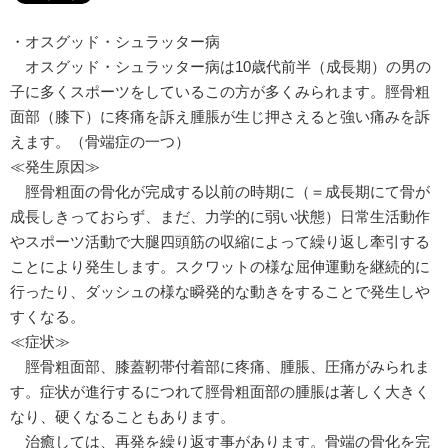
・オスグッド・シュラッター病
オスグッド・シュラッター病は10歳代前半（成長期）の男の
子に多くスポーツをしているこの方が多くみられます。脛骨粗
面部（膝下）に疼痛を訴え腫脹が生じ押さえると強い痛みを訴
えます。（骨端症の一つ）
≪発生原因≫
脛骨粗面の骨化が完成する以前の時期に（＝成長期にて骨が
成長しきっておらず、まだ、力学的に弱い状態）日常生活動作
やスポーツ活動で大腿四頭筋の収縮によって繰り返し牽引する
ことにより発生します。スクワットの様な屈伸運動を継続的に
行ったり、ダッシュの様な瞬発的な動きをすることで発生しや
すくなる。
≪症状≫
脛骨粗面部、膝蓋靭帯付着部に疼痛、腫脹、圧痛がみられま
す。症状が進行するにつれて脛骨粗面部の腫脹は著しく大きく
なり、硬くなることもあります。
治癒しては、再発を繰り返す事があります。骨端の骨化を完