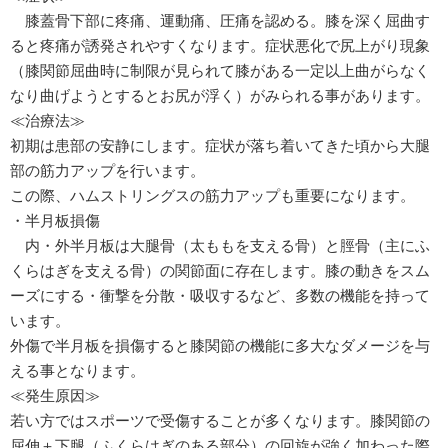
膝蓋骨下部に疼痛、運動痛、圧痛を認める。膝を深く屈曲す
ると疼痛が誘発されやすくなります。症状悪化で尻上がり現象
（膝関節屈曲時に制限が見られて膝がある一定以上曲がらなく
なり曲げようとするとお尻が浮く）がみられる事があります。
≪治療法≫
初期は患部の安静にします。症状が落ち着いてきた頃から大腿
部の筋力アップを行います。
この際、ハムストリングスの筋力アップも重要になります。
・半月板損傷
内・外半月板は大腿骨（太ももを支える骨）と脛骨（主にふ
くらはぎを支える骨）の関節面に存在します。膝の動きをスム
ーズにする・衝撃を分散・吸収するなど、多数の機能を持って
います。
外傷で半月板を損傷すると膝関節の機能に多大なダメージを与
える事となります。
≪発生原因≫
若い方ではスポーツで受傷することが多くなります。膝関節の
屈伸＋下腿（ふくらはぎのある部分）の回旋が強く加わった際