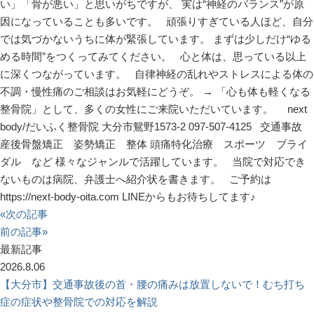
い」「骨が悪い」と思いがちですが、 実は“神経のバランス”が原
因になっていることも多いです。 頑張りすぎている人ほど、自分
では気づかないうちに体が緊張しています。 まずは少しだけ“ゆる
める時間”をつくってみてください。 心と体は、思っている以上
に深くつながっています。 自律神経の乱れやストレスによる体の
不調・慢性痛のご相談はお気軽にどうぞ。 → 「心も体も軽くなる
整骨院」として、多くの女性にご来院いただいています。 next
body/だいふく整骨院 大分市鴛野1573-2 097-507-4125 交通事故
産後骨盤矯正 姿勢矯正 整体 頭痛特化治療 スポーツ ブライ
ダル など 様々なジャンルで活躍しています。 当院で対応でき
ないものは病院、弁護士へ紹介状を書きます。 ご予約は
https://next-body-oita.com LINEからもお待ちしてます♪
«次の記事
前の記事»
最新記事
2026.8.06
【大分市】交通事故後の首・腰の痛みは放置しないで！むち打ち
症の症状や整骨院での対応を解説