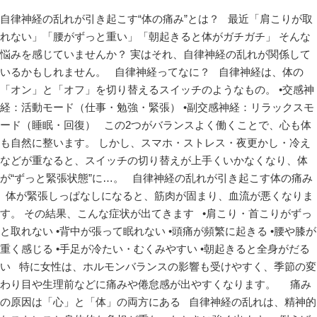
自律神経の乱れが引き起こす“体の痛み”とは？ 最近「肩こりが取
れない」「腰がずっと重い」「朝起きると体がガチガチ」 そんな
悩みを感じていませんか？ 実はそれ、自律神経の乱れが関係して
いるかもしれません。 自律神経ってなに？ 自律神経は、体の
「オン」と「オフ」を切り替えるスイッチのようなもの。 •交感神
経：活動モード（仕事・勉強・緊張） •副交感神経：リラックスモ
ード（睡眠・回復） この2つがバランスよく働くことで、心も体
も自然に整います。 しかし、スマホ・ストレス・夜更かし・冷え
などが重なると、スイッチの切り替えが上手くいかなくなり、体
が“ずっと緊張状態”に…。 自律神経の乱れが引き起こす体の痛み
体が緊張しっぱなしになると、筋肉が固まり、血流が悪くなりま
す。 その結果、こんな症状が出てきます •肩こり・首こりがずっ
と取れない •背中が張って眠れない •頭痛が頻繁に起きる •腰や膝が
重く感じる •手足が冷たい・むくみやすい •朝起きると全身がだる
い 特に女性は、ホルモンバランスの影響も受けやすく、季節の変
わり目や生理前などに痛みや倦怠感が出やすくなります。 痛み
の原因は「心」と「体」の両方にある 自律神経の乱れは、精神的