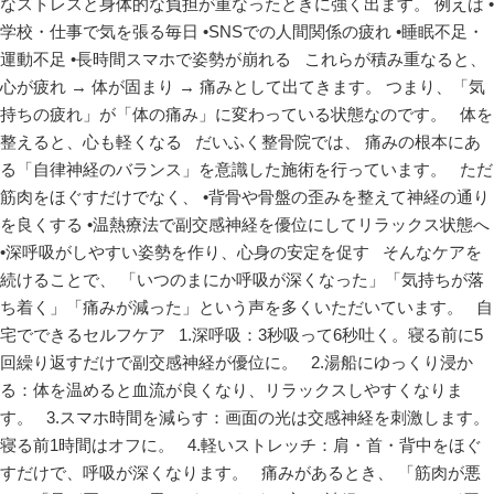
なストレスと身体的な負担が重なったときに強く出ます。 例えば •
学校・仕事で気を張る毎日 •SNSでの人間関係の疲れ •睡眠不足・
運動不足 •長時間スマホで姿勢が崩れる これらが積み重なると、
心が疲れ → 体が固まり → 痛みとして出てきます。 つまり、「気
持ちの疲れ」が「体の痛み」に変わっている状態なのです。 体を
整えると、心も軽くなる だいふく整骨院では、 痛みの根本にあ
る「自律神経のバランス」を意識した施術を行っています。 ただ
筋肉をほぐすだけでなく、 •背骨や骨盤の歪みを整えて神経の通り
を良くする •温熱療法で副交感神経を優位にしてリラックス状態へ
•深呼吸がしやすい姿勢を作り、心身の安定を促す そんなケアを
続けることで、 「いつのまにか呼吸が深くなった」「気持ちが落
ち着く」「痛みが減った」という声を多くいただいています。 自
宅でできるセルフケア 1.深呼吸：3秒吸って6秒吐く。寝る前に5
回繰り返すだけで副交感神経が優位に。 2.湯船にゆっくり浸か
る：体を温めると血流が良くなり、リラックスしやすくなりま
す。 3.スマホ時間を減らす：画面の光は交感神経を刺激します。
寝る前1時間はオフに。 4.軽いストレッチ：肩・首・背中をほぐ
すだけで、呼吸が深くなります。 痛みがあるとき、 「筋肉が悪