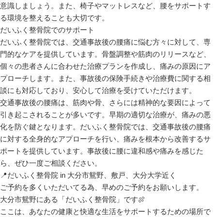
意識しましょう。また、椅子やマットレスなど、腰をサポートす
る環境を整えることも大切です。
だいふく整骨院でのサポート
だいふく整骨院では、交通事故後の腰痛に悩む方々に対して、専
門的なケアを提供しています。骨盤調整や筋肉のリリースなど、
個々の患者さんに合わせた治療プランを作成し、痛みの原因にア
プローチします。また、事故後の保険手続きや治療費に関する相
談にも対応しており、安心して治療を受けていただけます。
交通事故後の腰痛は、筋肉や骨、さらには精神的な要因によって
引き起こされることが多いです。早期の適切な治療が、痛みの悪
化を防ぐ鍵となります。だいふく整骨院では、交通事故後の腰痛
に対する全身的なアプローチを行い、痛みを根本から改善するサ
ポートを提供しています。事故後に腰に違和感や痛みを感じた
ら、ぜひ一度ご相談ください。
📍だいふく整骨院 in 大分市鴛野、敷戸、大分大学近く
ご予約を多くいただいてる為、早めのご予約をお願いします。
大分市鴛野にある「だいふく整骨院」です🍖
ここは、あなたの健康と快適な生活をサポートするための場所で